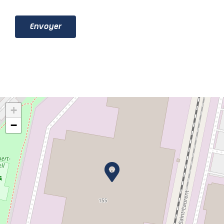
Envoyer
+
−